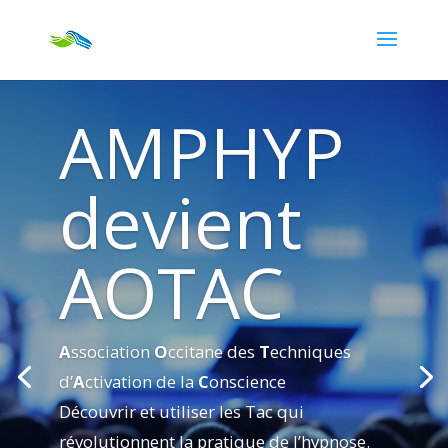
AMPHYP
devient
AOTAC
A
ssociation
O
ccitane des
T
echniques
d’
A
ctivation de la
C
onscience
Découvrir et utiliser les Tac qui
révolutionnent la pratique de l’hypnose.