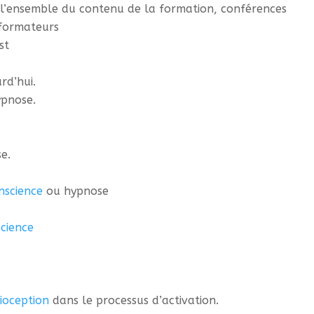
 l’ensemble du contenu de la formation, conférences
 formateurs
st
rd’hui.
hypnose.
se.
nscience
ou hypnose
cience
ioception
dans le processus d’activation.