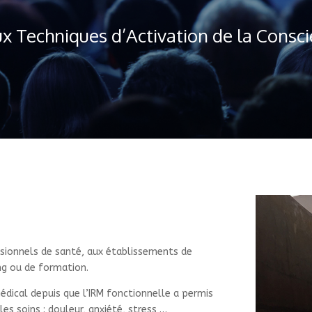
ux Techniques d’Activation de la Consci
ssionnels de santé, aux établissements de
ng ou de formation.
édical depuis que l’IRM fonctionnelle a permis
es soins : douleur, anxiété, stress …