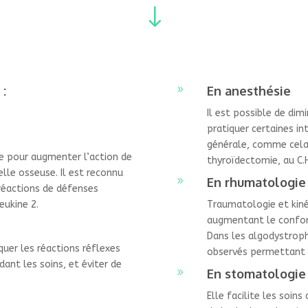
"
 :
En anesthésie
9
Il est possible de dim
pratiquer certaines in
générale, comme cela
se pour augmenter l’action de
thyroïdectomie, au C.H
lle osseuse. Il est reconnu
En rhumatologie
9
réactions de défenses
eukine 2.
Traumatologie et kiné
augmentant le confort
Dans les algodystroph
quer les réactions réflexes
observés permettant un
ant les soins, et éviter de
En stomatologie 
9
Elle facilite les soin